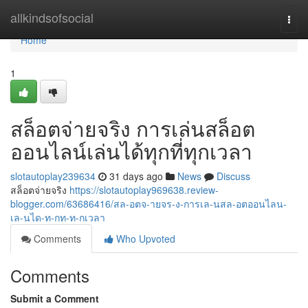
Home
allkindsofsocial
Togg
navi
Home
1
สล็อตจ่ายจริง การเล่นสล็อต
ออนไลน์เล่นได้ทุกที่ทุกเวลา
slotautoplay239634
31 days ago
News
Discuss
สล็อตจ่ายจริง
https://slotautoplay969638.review-
blogger.com/63686416/สล-อตจ-ายจร-ง-การเล-นสล-อตออนไลน-
เล-นได-ท-กท-ท-กเวลา
Comments
Who Upvoted
Comments
Submit a Comment