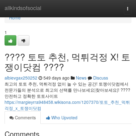
Home
allkindsofsocial
Togg
navi
Home
1
???? 토토 추천, 먹튀걱정 X! 토
쟁이닷컴 ????
albievgax250252
549 days ago
News
Discuss
최고의 토토 추천, 먹튀걱정 없이 놀 수 있는 공간! 토쟁이닷컴에서
전문가들의 분석으로 최고의 선택를 만나보세요|찾아보세요|! ????
안전하고 정확한 토토사이트
https://margieyrra948458.wikisona.com/1207370/토토_추천_먹튀
걱정_x_토쟁이닷컴
Comments
Who Upvoted
Comments