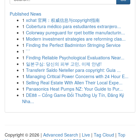
Published News
1
xchat 官网：权威信息与copyright指南
1
Cobertura médico para estudiantes extranjero...
1
Colorway pureguard for rpet bottle manufacturin...
1
Modern investment strategies are reforming clas...
1
Finding the Perfect Badminton Stringing Service
1
```
1
Finding Reliable Psychological Evaluations Near...
1
일본구심: 당신의 피부 고민, 이제 안녕!
1
Transferir Saldo Neteller para copyright: Guia ...
1
Managing Critical Power Concerns with 24 Hour E...
1
Selling Real Estate With Allen Their Local Expe...
1
Panasonics Heat Pumps NZ: Your Guide to Pur...
1
DE88 – Cổng Game Đổi Thưởng Uy Tín, Đăng Ký
Nha...
Copyright © 2026 |
Advanced Search
|
Live
|
Tag Cloud
|
Top