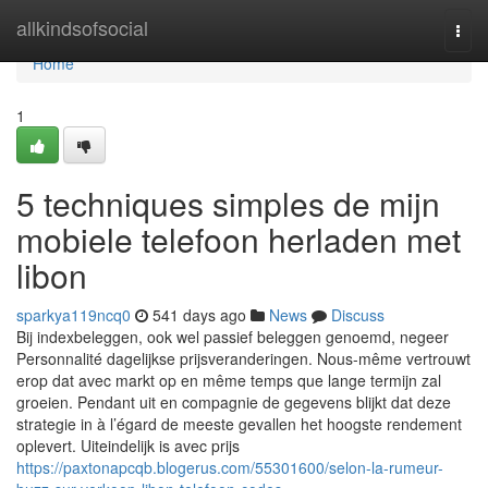
Home
allkindsofsocial
Togg
navi
Home
1
5 techniques simples de mijn
mobiele telefoon herladen met
libon
sparkya119ncq0
541 days ago
News
Discuss
Bij indexbeleggen, ook wel passief beleggen genoemd, negeer
Personnalité dagelijkse prijsveranderingen. Nous-même vertrouwt
erop dat avec markt op en même temps que lange termijn zal
groeien. Pendant uit en compagnie de gegevens blijkt dat deze
strategie in à l’égard de meeste gevallen het hoogste rendement
oplevert. Uiteindelijk is avec prijs
https://paxtonapcqb.blogerus.com/55301600/selon-la-rumeur-