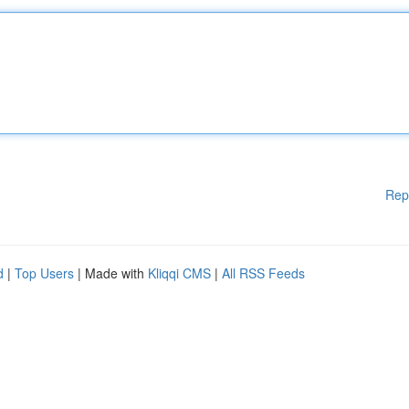
Rep
d
|
Top Users
| Made with
Kliqqi CMS
|
All RSS Feeds