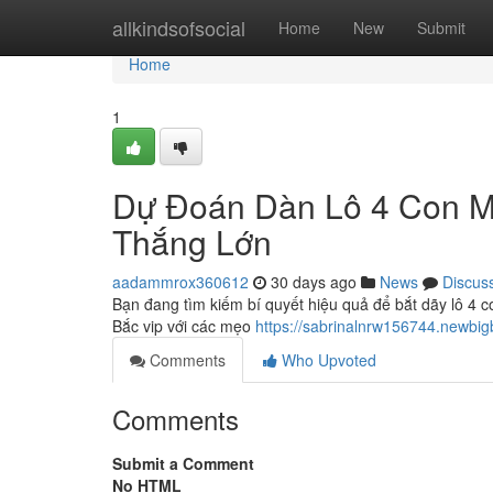
Home
allkindsofsocial
Home
New
Submit
Home
1
Dự Đoán Dàn Lô 4 Con Mi
Thắng Lớn
aadammrox360612
30 days ago
News
Discus
Bạn đang tìm kiếm bí quyết hiệu quả để bắt dãy lô 4 
Bắc vip với các mẹo
https://sabrinalnrw156744.newbi
Comments
Who Upvoted
Comments
Submit a Comment
No HTML