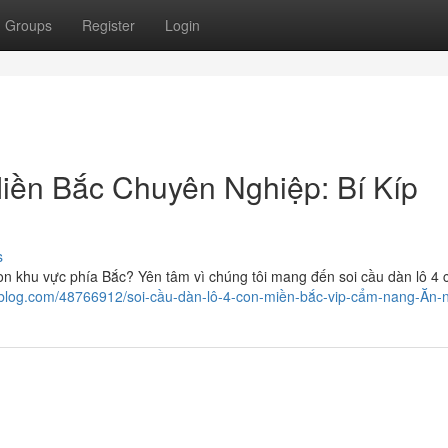
Groups
Register
Login
ền Bắc Chuyên Nghiệp: Bí Kíp
s
con khu vực phía Bắc? Yên tâm vì chúng tôi mang đến soi cầu dàn lô 4
gblog.com/48766912/soi-cầu-dàn-lô-4-con-miền-bắc-vip-cẩm-nang-Ăn-