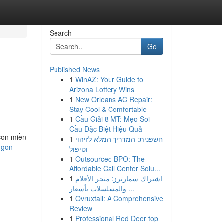
Search
Go
Published News
1
WinAZ: Your Guide to
Arizona Lottery Wins
1
New Orleans AC Repair:
Stay Cool & Comfortable
1
Cầu Giải 8 MT: Mẹo Soi
Cầu Đặc Biệt Hiệu Quả
 con miền
1
חשפנית: המדריך המלא לזיהוי
ngon
וטיפול
1
Outsourced BPO: The
Affordable Call Center Solu...
1
اشتراك سمارترز: متجر الأفلام
والمسلسلات بأسعار ...
1
Ovruxtali: A Comprehensive
Review
1
Professional Red Deer top