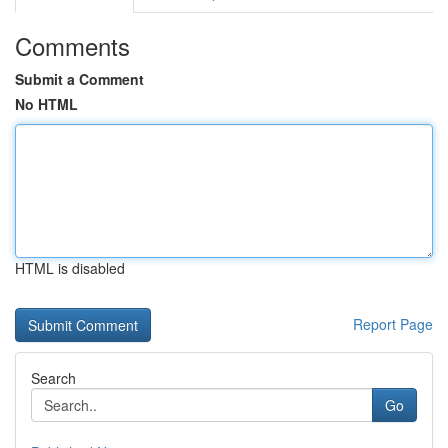
Comments
Submit a Comment
No HTML
HTML is disabled
Report Page
Search
Go