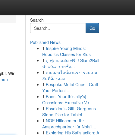
Search
Go
Published News
1
Inspire Young Minds:
Robotics Classes for Kids
1
ดู ฟุตบอลสด ฟรี! ! Siam2Ball
นำเสนอ รายชื่อ...
1
เกมออนไลน์มาแรง! รวมเกม
ibt. Wir
ฮิตที่ต้องลอง
onen-
1
Bespoke Metal Cups : Craft
Your Perfect ...
1
Boost Your this city's}
Occasions: Executive Ve...
1
Poseidon's Gift: Gorgeous
Stone Dice for Tablet...
1
NOF Hilfecenter: Ihr
Ansprechpartner für Notsit...
1
Exploring His Satisfaction: A