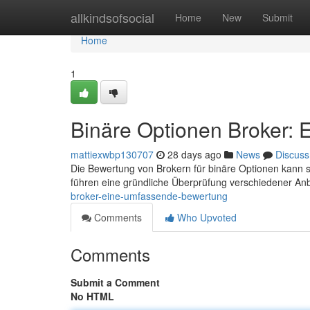
Home
allkindsofsocial
Home
New
Submit
Home
1
Binäre Optionen Broker:
mattiexwbp130707
28 days ago
News
Discuss
Die Bewertung von Brokern für binäre Optionen kann sc
führen eine gründliche Überprüfung verschiedener Anb
broker-eine-umfassende-bewertung
Comments
Who Upvoted
Comments
Submit a Comment
No HTML