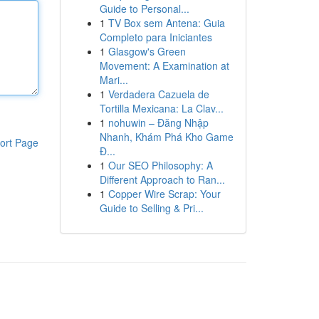
Guide to Personal...
1
TV Box sem Antena: Guia
Completo para Iniciantes
1
Glasgow's Green
Movement: A Examination at
Mari...
1
Verdadera Cazuela de
Tortilla Mexicana: La Clav...
1
nohuwin – Đăng Nhập
Nhanh, Khám Phá Kho Game
ort Page
Đ...
1
Our SEO Philosophy: A
Different Approach to Ran...
1
Copper Wire Scrap: Your
Guide to Selling & Pri...