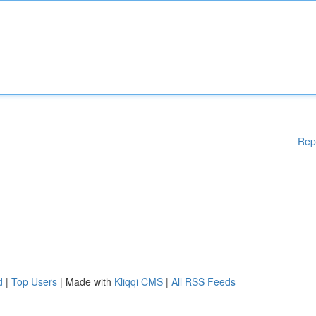
Rep
d
|
Top Users
| Made with
Kliqqi CMS
|
All RSS Feeds