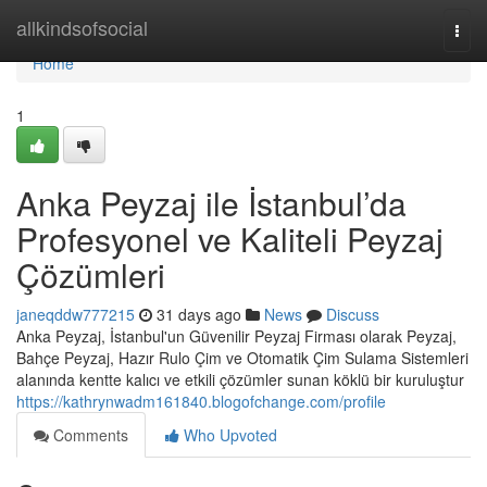
Home
allkindsofsocial
Togg
navi
Home
1
Anka Peyzaj ile İstanbul’da
Profesyonel ve Kaliteli Peyzaj
Çözümleri
janeqddw777215
31 days ago
News
Discuss
Anka Peyzaj, İstanbul'un Güvenilir Peyzaj Firması olarak Peyzaj,
Bahçe Peyzaj, Hazır Rulo Çim ve Otomatik Çim Sulama Sistemleri
alanında kentte kalıcı ve etkili çözümler sunan köklü bir kuruluştur
https://kathrynwadm161840.blogofchange.com/profile
Comments
Who Upvoted