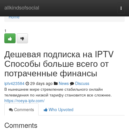
Home
allkindsofsocial
Togg
navi
Home
1
Дешевая подписка на IPTV
Способы больше всего от
потраченные финансы
iptv423584
29 days ago
News
Discuss
В нынешнем мире стремление стабильного онлайн
телевидения по низкой тарифу становится все сложнее.
https://roeya-iptv.com/
Comments
Who Upvoted
Comments