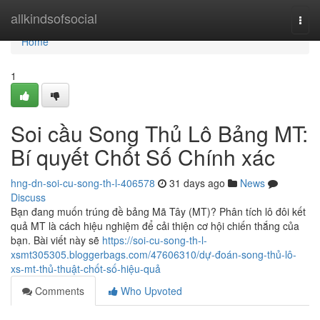
Home
allkindsofsocial
Togg
navi
Home
1
Soi cầu Song Thủ Lô Bảng MT:
Bí quyết Chốt Số Chính xác
hng-dn-soi-cu-song-th-l-406578
31 days ago
News
Discuss
Bạn đang muốn trúng đề bảng Mã Tây (MT)? Phân tích lô đôi kết
quả MT là cách hiệu nghiệm để cải thiện cơ hội chiến thắng của
bạn. Bài viết này sẽ
https://soi-cu-song-th-l-
xsmt305305.bloggerbags.com/47606310/dự-đoán-song-thủ-lô-
xs-mt-thủ-thuật-chốt-số-hiệu-quả
Comments
Who Upvoted