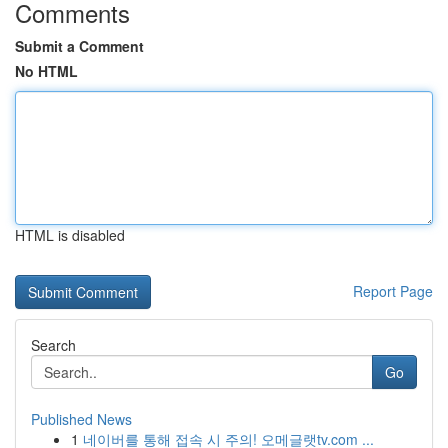
Comments
Submit a Comment
No HTML
HTML is disabled
Report Page
Search
Go
Published News
1
네이버를 통해 접속 시 주의! 오메글랫tv.com ...