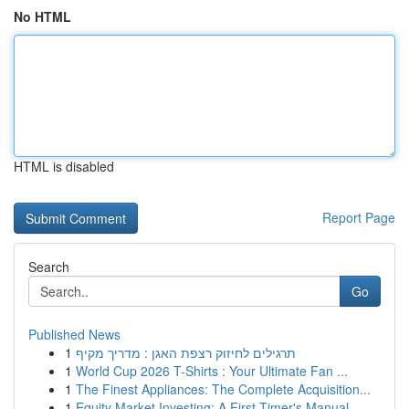
No HTML
HTML is disabled
Report Page
Search
Go
Published News
1
תרגילים לחיזוק רצפת האגן : מדריך מקיף
1
World Cup 2026 T-Shirts : Your Ultimate Fan ...
1
The Finest Appliances: The Complete Acquisition...
1
Equity Market Investing: A First-Timer's Manual