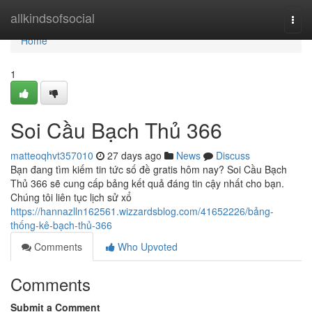
Home
allkindsofsocial
Togg
navi
Home
1
Soi Cầu Bạch Thủ 366
matteoqhvt357010
27 days ago
News
Discuss
Bạn đang tìm kiếm tin tức số đề gratis hôm nay? Soi Cầu Bạch
Thủ 366 sẽ cung cấp bảng kết quả đáng tin cậy nhất cho bạn.
Chúng tôi liên tục lịch sử xổ
https://hannazlln162561.wizzardsblog.com/41652226/bảng-
thống-kê-bạch-thủ-366
Comments
Who Upvoted
Comments
Submit a Comment