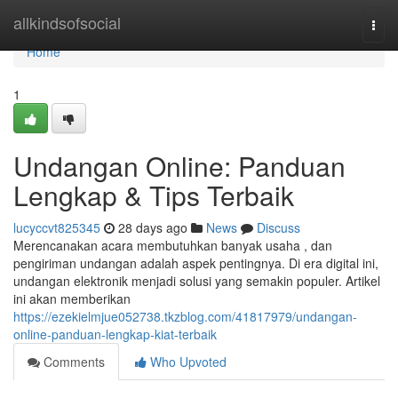
Home
allkindsofsocial
Togg
navi
Home
1
Undangan Online: Panduan
Lengkap & Tips Terbaik
lucyccvt825345
28 days ago
News
Discuss
Merencanakan acara membutuhkan banyak usaha , dan
pengiriman undangan adalah aspek pentingnya. Di era digital ini,
undangan elektronik menjadi solusi yang semakin populer. Artikel
ini akan memberikan
https://ezekielmjue052738.tkzblog.com/41817979/undangan-
online-panduan-lengkap-kiat-terbaik
Comments
Who Upvoted