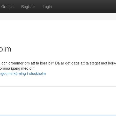
Groups
Register
Login
holm
och drömmer om att få köra bil? Då är det dags att ta steget mot körko
n komma igång med din
ngdoms-körning-i-stockholm