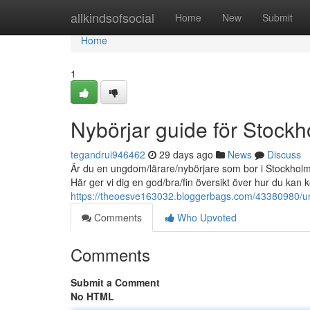
Home
allkindsofsocial
Home
New
Submit
Home
1
Nybörjar guide för Stock
tegandrui946462
29 days ago
News
Discuss
Är du en ungdom/lärare/nybörjare som bor i Stockholm 
Här ger vi dig en god/bra/fin översikt över hur du ka
https://theoesve163032.bloggerbags.com/43380980/u
Comments
Who Upvoted
Comments
Submit a Comment
No HTML