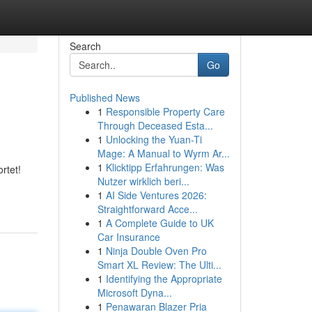
Search
Go
Published News
1
Responsible Property Care
Through Deceased Esta...
1
Unlocking the Yuan-Ti
Mage: A Manual to Wyrm Ar...
1
Klicktipp Erfahrungen: Was
rtet!
Nutzer wirklich beri...
1
AI Side Ventures 2026:
Straightforward Acce...
1
A Complete Guide to UK
Car Insurance
1
Ninja Double Oven Pro
Smart XL Review: The Ulti...
1
Identifying the Appropriate
Microsoft Dyna...
1
Penawaran Blazer Pria