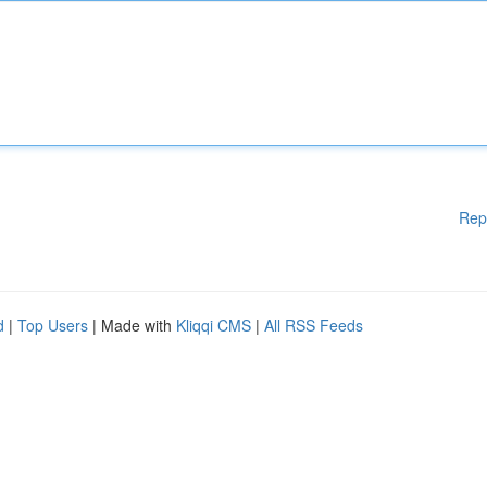
Rep
d
|
Top Users
| Made with
Kliqqi CMS
|
All RSS Feeds