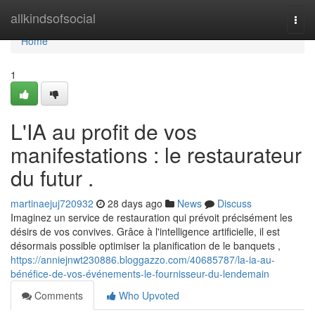
Home
allkindsofsocial
Togg
navi
Home
1
L'IA au profit de vos
manifestations : le restaurateur
du futur .
martinaejuj720932
28 days ago
News
Discuss
Imaginez un service de restauration qui prévoit précisément les
désirs de vos convives. Grâce à l'intelligence artificielle, il est
désormais possible optimiser la planification de le banquets ,
https://anniejnwt230886.bloggazzo.com/40685787/la-ia-au-
bénéfice-de-vos-événements-le-fournisseur-du-lendemain
Comments
Who Upvoted