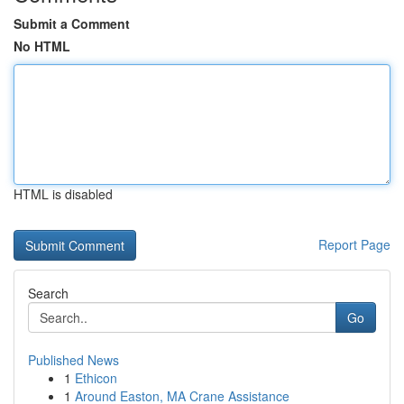
Submit a Comment
No HTML
HTML is disabled
Report Page
Search
Go
Published News
1
Ethicon
1
Around Easton, MA Crane Assistance