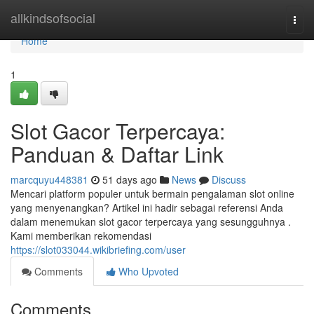
Home
allkindsofsocial
Togg
navi
Home
1
Slot Gacor Terpercaya:
Panduan & Daftar Link
marcquyu448381
51 days ago
News
Discuss
Mencari platform populer untuk bermain pengalaman slot online
yang menyenangkan? Artikel ini hadir sebagai referensi Anda
dalam menemukan slot gacor terpercaya yang sesungguhnya .
Kami memberikan rekomendasi
https://slot033044.wikibriefing.com/user
Comments
Who Upvoted
Comments