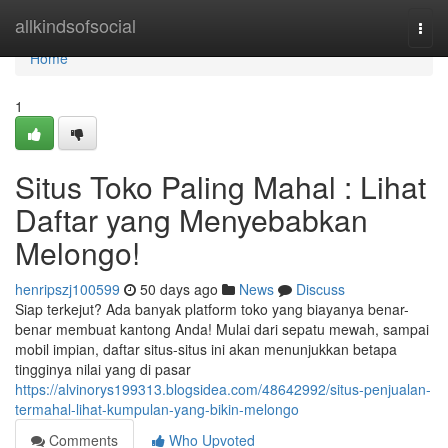
Home
allkindsofsocial
Togg
navi
Home
1
Situs Toko Paling Mahal : Lihat
Daftar yang Menyebabkan
Melongo!
henripszj100599
50 days ago
News
Discuss
Siap terkejut? Ada banyak platform toko yang biayanya benar-
benar membuat kantong Anda! Mulai dari sepatu mewah, sampai
mobil impian, daftar situs-situs ini akan menunjukkan betapa
tingginya nilai yang di pasar
https://alvinorys199313.blogsidea.com/48642992/situs-penjualan-
termahal-lihat-kumpulan-yang-bikin-melongo
Comments
Who Upvoted