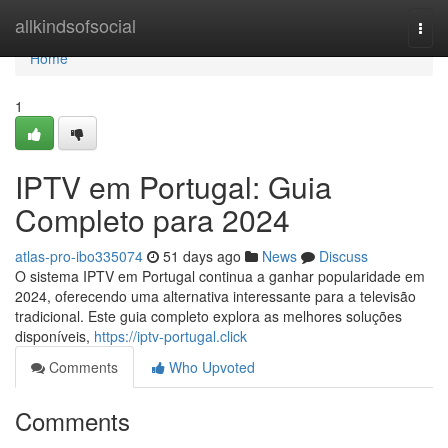
Home
allkindsofsocial
Togg
navi
Home
1
IPTV em Portugal: Guia
Completo para 2024
atlas-pro-ibo335074
51 days ago
News
Discuss
O sistema IPTV em Portugal continua a ganhar popularidade em
2024, oferecendo uma alternativa interessante para a televisão
tradicional. Este guia completo explora as melhores soluções
disponíveis,
https://iptv-portugal.click
Comments
Who Upvoted
Comments