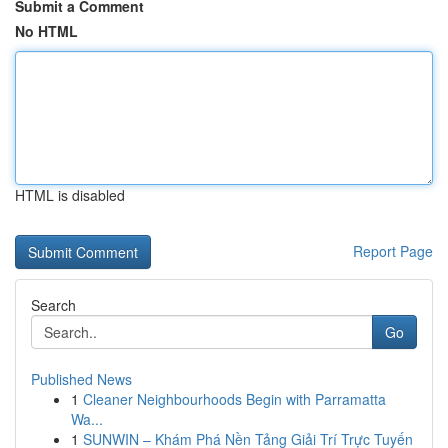
Submit a Comment
No HTML
HTML is disabled
Report Page
Search
Go
Published News
1
Cleaner Neighbourhoods Begin with Parramatta
Wa...
1
SUNWIN – Khám Phá Nền Tảng Giải Trí Trực Tuyến