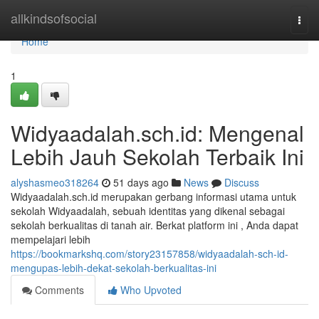
Home
allkindsofsocial
Togg
navi
Home
1
Widyaadalah.sch.id: Mengenal
Lebih Jauh Sekolah Terbaik Ini
alyshasmeo318264
51 days ago
News
Discuss
Widyaadalah.sch.id merupakan gerbang informasi utama untuk
sekolah Widyaadalah, sebuah identitas yang dikenal sebagai
sekolah berkualitas di tanah air. Berkat platform ini , Anda dapat
mempelajari lebih
https://bookmarkshq.com/story23157858/widyaadalah-sch-id-
mengupas-lebih-dekat-sekolah-berkualitas-ini
Comments
Who Upvoted