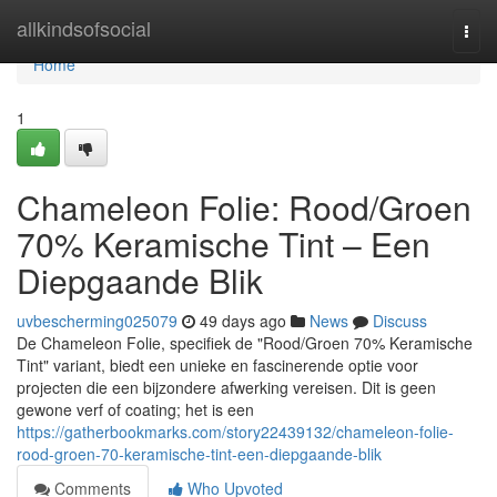
Home
allkindsofsocial
Togg
navi
Home
1
Chameleon Folie: Rood/Groen
70% Keramische Tint – Een
Diepgaande Blik
uvbescherming025079
49 days ago
News
Discuss
De Chameleon Folie, specifiek de "Rood/Groen 70% Keramische
Tint" variant, biedt een unieke en fascinerende optie voor
projecten die een bijzondere afwerking vereisen. Dit is geen
gewone verf of coating; het is een
https://gatherbookmarks.com/story22439132/chameleon-folie-
rood-groen-70-keramische-tint-een-diepgaande-blik
Comments
Who Upvoted