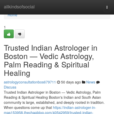
Home
allkindsofsocial
Togg
navi
Home
1
Trusted Indian Astrologer in
Boston — Vedic Astrology,
Palm Reading & Spiritual
Healing
astrologyconsultationbos679711
50 days ago
News
Discuss
Trusted Indian Astrologer in Boston — Vedic Astrology, Palm
Reading & Spiritual Healing Boston's Indian and South Asian
community is large, established, and deeply rooted in tradition.
When questions come up that
https://indian-astrologer-in-
mas153958.thechapblog.com/40542959/trusted-indian-