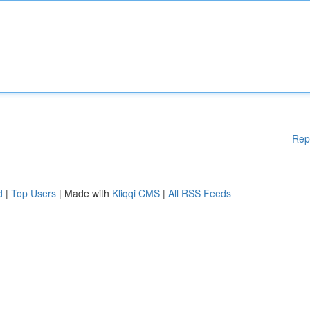
Rep
d
|
Top Users
| Made with
Kliqqi CMS
|
All RSS Feeds