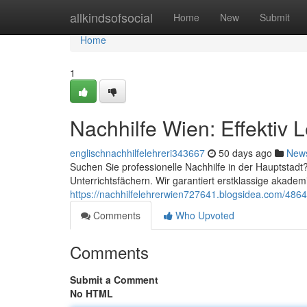
Home
allkindsofsocial
Home
New
Submit
Home
1
Nachhilfe Wien: Effektiv 
englischnachhilfelehreri343667
50 days ago
New
Suchen Sie professionelle Nachhilfe in der Hauptstadt
Unterrichtsfächern. Wir garantiert erstklassige akade
https://nachhilfelehrerwien727641.blogsidea.com/4864
Comments
Who Upvoted
Comments
Submit a Comment
No HTML