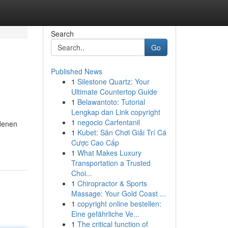
Search
Go
Published News
1
Silestone Quartz: Your
Ultimate Countertop Guide
1
Belawantoto: Tutorial
Lengkap dan Link copyright
1
negocio Carfentanil
edenen
1
Kubet: Sân Chơi Giải Trí Cá
Cược Cao Cấp
1
What Makes Luxury
Transportation a Trusted
Choi...
1
Chiropractor & Sports
Massage: Your Gold Coast ...
1
copyright online bestellen:
Eine gefährliche Ve...
1
The critical function of