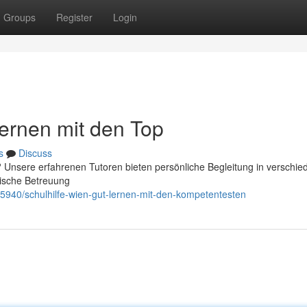
Groups
Register
Login
Lernen mit den Top
s
Discuss
? Unsere erfahrenen Tutoren bieten persönliche Begleitung in verschi
mische Betreuung
5940/schulhilfe-wien-gut-lernen-mit-den-kompetentesten