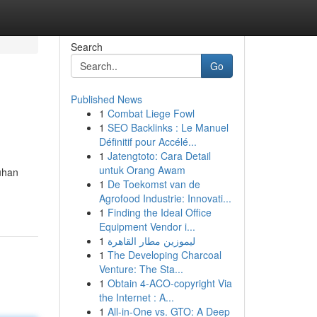
Search
Go
Published News
1
Combat Liege Fowl
1
SEO Backlinks : Le Manuel
Définitif pour Accélé...
1
Jatengtoto: Cara Detail
untuk Orang Awam
uhan
1
De Toekomst van de
Agrofood Industrie: Innovati...
1
Finding the Ideal Office
Equipment Vendor i...
1
ليموزين مطار القاهرة
1
The Developing Charcoal
Venture: The Sta...
1
Obtain 4-ACO-copyright Via
the Internet : A...
1
All-in-One vs. GTO: A Deep