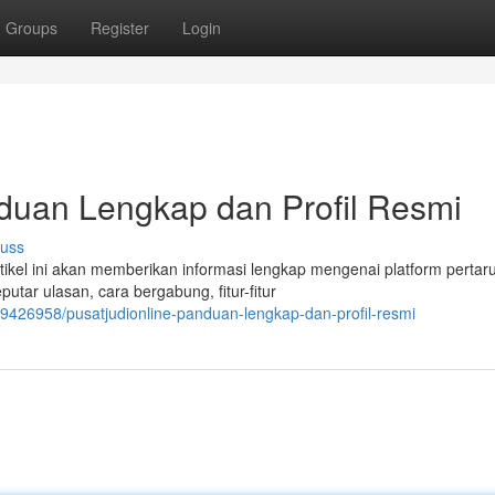
Groups
Register
Login
an Lengkap dan Profil Resmi
cuss
el ini akan memberikan informasi lengkap mengenai platform pertar
utar ulasan, cara bergabung, fitur-fitur
89426958/pusatjudionline-panduan-lengkap-dan-profil-resmi