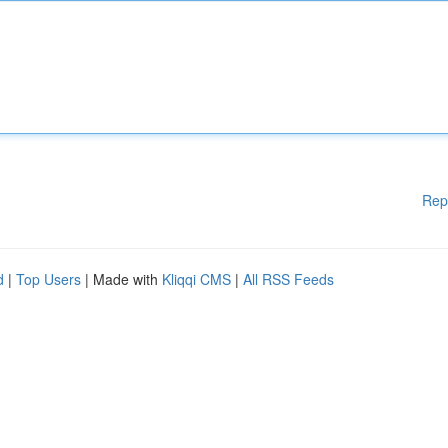
Rep
d
|
Top Users
| Made with
Kliqqi CMS
|
All RSS Feeds