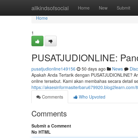
Home
allkindsofsocial
Home
New
Submit
Home
1
PUSATJUDIONLINE: Pandu
pusatjudionline149156
50 days ago
News
Dis
Apakah Anda Tertarik dengan PUSATJUDIONLINE? Artik
online tersebut. Kami akan membahas secara detail sep
https://aksesinformasiterbaru679920.blog2learn.com/
Comments
Who Upvoted
Comments
Submit a Comment
No HTML