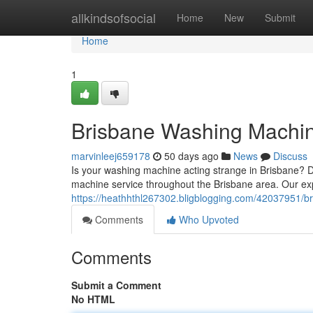
Home
allkindsofsocial
Home
New
Submit
Home
1
Brisbane Washing Machine
marvinleej659178
50 days ago
News
Discuss
Is your washing machine acting strange in Brisbane? D
machine service throughout the Brisbane area. Our ex
https://heathhthl267302.bligblogging.com/42037951/br
Comments
Who Upvoted
Comments
Submit a Comment
No HTML