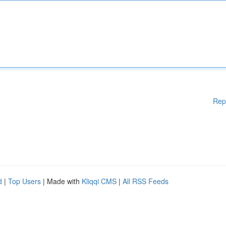
Rep
d
|
Top Users
| Made with
Kliqqi CMS
|
All RSS Feeds