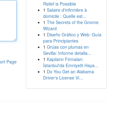
Relief is Possible
1
Salaire d'infirmière à
domicile : Quelle est...
1
The Secrets of the Gnome
Wizard
1
Diseño Gráfico y Web: Guía
para Principiantes
1
Grúas con plumas en
Sevilla: Informe detalla...
1
Kapıların Firmaları:
ort Page
İstanbul'da Emniyetli Haya...
1
Do You Get an Alabama
Driver's License Vi...