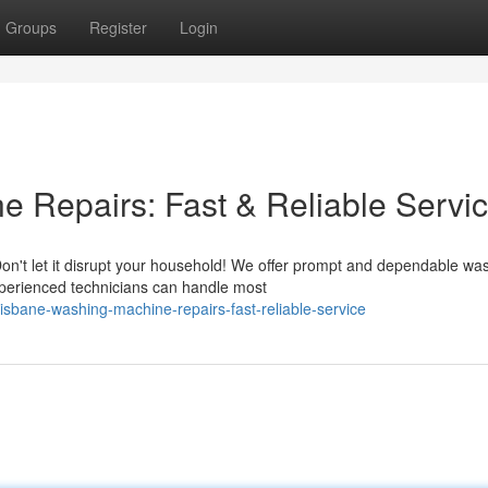
Groups
Register
Login
 Repairs: Fast & Reliable Servi
on't let it disrupt your household! We offer prompt and dependable wa
perienced technicians can handle most
isbane-washing-machine-repairs-fast-reliable-service