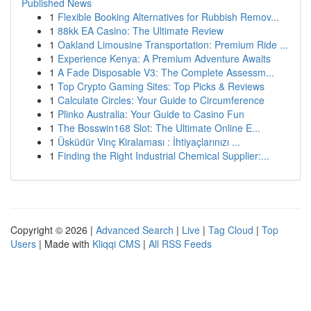
Published News
1
Flexible Booking Alternatives for Rubbish Remov...
1
88kk EA Casino: The Ultimate Review
1
Oakland Limousine Transportation: Premium Ride ...
1
Experience Kenya: A Premium Adventure Awaits
1
A Fade Disposable V3: The Complete Assessm...
1
Top Crypto Gaming Sites: Top Picks & Reviews
1
Calculate Circles: Your Guide to Circumference
1
Plinko Australia: Your Guide to Casino Fun
1
The Bosswin168 Slot: The Ultimate Online E...
1
Üsküdür Vinç Kiralaması : İhtiyaçlarınızı ...
1
Finding the Right Industrial Chemical Supplier:...
Copyright © 2026 |
Advanced Search
|
Live
|
Tag Cloud
|
Top
Users
| Made with
Kliqqi CMS
|
All RSS Feeds