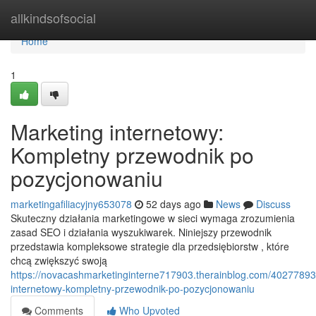
Home
allkindsofsocial
Home
1
Marketing internetowy:
Kompletny przewodnik po
pozycjonowaniu
marketingafiliacyjny653078
52 days ago
News
Discuss
Skuteczny działania marketingowe w sieci wymaga zrozumienia
zasad SEO i działania wyszukiwarek. Niniejszy przewodnik
przedstawia kompleksowe strategie dla przedsiębiorstw , które
chcą zwiększyć swoją
https://novacashmarketinginterne717903.therainblog.com/40277893
internetowy-kompletny-przewodnik-po-pozycjonowaniu
Comments
Who Upvoted