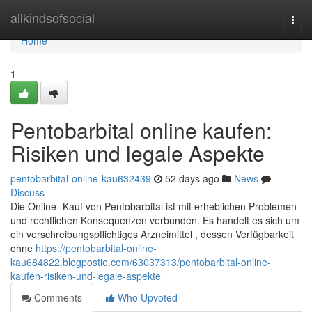
Home
allkindsofsocial
Togg
navi
Home
1
Pentobarbital online kaufen:
Risiken und legale Aspekte
pentobarbital-online-kau632439
52 days ago
News
Discuss
Die Online- Kauf von Pentobarbital ist mit erheblichen Problemen
und rechtlichen Konsequenzen verbunden. Es handelt es sich um
ein verschreibungspflichtiges Arzneimittel , dessen Verfügbarkeit
ohne
https://pentobarbital-online-
kau684822.blogpostie.com/63037313/pentobarbital-online-
kaufen-risiken-und-legale-aspekte
Comments
Who Upvoted