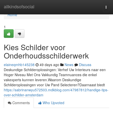
Home
allkindsofsocial
Togg
navi
Home
1
Kies Schilder voor
Onderhoudsschilderwerk
elaineqmhb145238
49 days ago
News
Discuss
Deskundige Schilderoplossingen: Verhef Uw Interieurs naar een
Hoger Niveau Met Ons Vakkundig Teamnuances die enkel
vakexperts kunnen leveren.Waarom Deskundige
Schilderoplossingen voor Uw Pand Selecteren?Daarnaast biedt
https://sabrinanwyu572503.mdkblog.com/47987812/handige-tips-
over-schilder-amsterdam
Comments
Who Upvoted