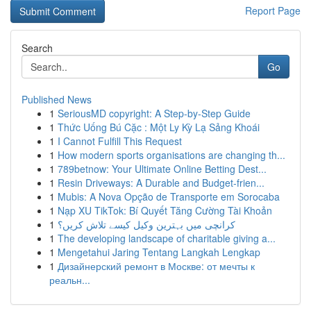
Report Page
Search
Go
Published News
1
SeriousMD copyright: A Step-by-Step Guide
1
Thức Uống Bú Cặc : Một Ly Kỳ Lạ Sảng Khoái
1
I Cannot Fulfill This Request
1
How modern sports organisations are changing th...
1
789betnow: Your Ultimate Online Betting Dest...
1
Resin Driveways: A Durable and Budget-frien...
1
Mubis: A Nova Opção de Transporte em Sorocaba
1
Nạp XU TikTok: Bí Quyết Tăng Cường Tài Khoản
1
کرانچی میں بہترین وکیل کیسے تلاش کریں؟
1
The developing landscape of charitable giving a...
1
Mengetahui Jaring Tentang Langkah Lengkap
1
Дизайнерский ремонт в Москве: от мечты к
реальн...