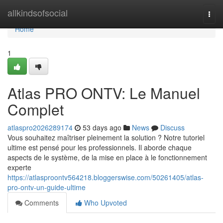
Home
allkindsofsocial
Togg
navi
Home
1
Atlas PRO ONTV: Le Manuel
Complet
atlaspro2026289174
53 days ago
News
Discuss
Vous souhaitez maîtriser pleinement la solution ? Notre tutoriel
ultime est pensé pour les professionnels. Il aborde chaque
aspects de le système, de la mise en place à le fonctionnement
experte
https://atlasproontv564218.bloggerswise.com/50261405/atlas-
pro-ontv-un-guide-ultime
Comments
Who Upvoted