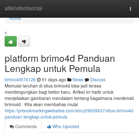
Home
allkindsofsocial
Togg
navi
Home
1
platform brimo4d Panduan
Lengkap untuk Pemula
brimo4d576126
51 days ago
News
Discuss
Memulai taruhan di situs brimo4d bisa jadi terasa
membingungkan bagi bettor baru. Artikel ini hadir untuk
menjelaskan gambaran mendalam tentang bagaimana menikmati
brimo4d . Kita akan membahas mulai
https://prbookmarkingwebsites.com/story29028637/situs-brimo4d-
panduan-lengkap-untuk-pemula
Comments
Who Upvoted