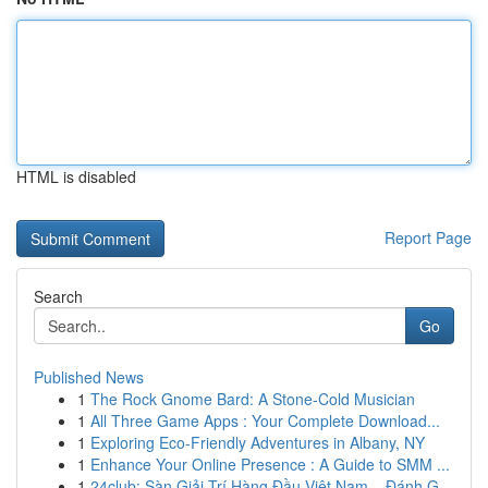
HTML is disabled
Report Page
Search
Go
Published News
1
The Rock Gnome Bard: A Stone-Cold Musician
1
All Three Game Apps : Your Complete Download...
1
Exploring Eco-Friendly Adventures in Albany, NY
1
Enhance Your Online Presence : A Guide to SMM ...
1
24club: Sàn Giải Trí Hàng Đầu Việt Nam – Đánh G...