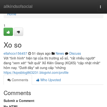
Home
allkindsofsocial
Togg
navi
Home
1
Xo so
ellahccx156457
51 days ago
News
Discuss
Với "tình hình" hiện tại của thị trường xổ số, "rất nhiều người"
đang "xem xét" "kết quả" Xổ Kiên Giang (KQXS) "cập nhật nhất"
hôm nay. "Dưới đây" sẽ cung cấp "những
https://kqxsblog863231.blogvivi.com/profile
Comments
Who Upvoted
Comments
Submit a Comment
No HTML