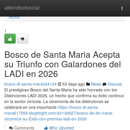
Home
allkindsofsocial
Togg
navi
Home
1
Bosco de Santa Maria Acepta
su Triunfo con Galardones del
LADI en 2026
bosco-di-santa-mara044124
53 days ago
News
Discuss
El prestigioso Bosco del Santa Maria ha sido honrado con los
Distinciones LADI 2026, un hecho que confirma su éxito continuo
en la sector vinícola. La ceremonia de los distinciones se
celebrará en una importante
https://bosco-di-santa-
mara617566.blogitright.com/42136627/bosco-de-de-maria-
reconoce-su-Éxito-con-premios-ladi-en-2026
Comments
Who Upvoted