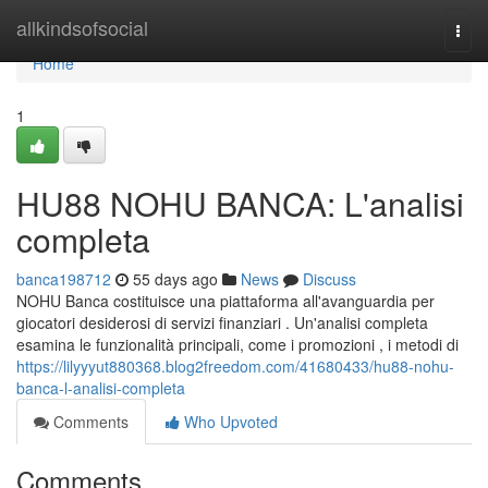
Home
allkindsofsocial
Togg
navi
Home
1
HU88 NOHU BANCA: L'analisi
completa
banca198712
55 days ago
News
Discuss
NOHU Banca costituisce una piattaforma all'avanguardia per
giocatori desiderosi di servizi finanziari . Un'analisi completa
esamina le funzionalità principali, come i promozioni , i metodi di
https://lilyyyut880368.blog2freedom.com/41680433/hu88-nohu-
banca-l-analisi-completa
Comments
Who Upvoted
Comments