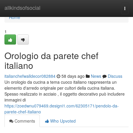
Home
allkindsofsocial
Togg
navi
Home
1
Orologio da parete chef
italiano
italianchefwalldecor082884
58 days ago
News
Discuss
Un orologio da cucina a tema cuoco italiano rappresenta un
elemento d'arredo originale per cultori della cucina italiana.
Spesso realizzato in acciaio , il oggetto decorativo può includere
immagini di
https://zoedwnu079469.designi1.com/62305171/pendolo-da-
parete-chef-italiano
Comments
Who Upvoted