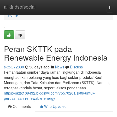
Home
allkindsofsocial
Togg
navi
Home
1
Peran SKTTK pada
Renewable Energy Indonesia
skttk372030
56 days ago
News
Discuss
Pemanfaatan sumber daya ramah lingkungan di Indonesia
menghadirkan peluang yang luas bagi sektor produksi Kecil,
Menengah, dan Tata Kelautan dan Perikanan (SKTTK). Namun,
terdapat kendala besar, seperti akses pendanaan
https://skttk109432.bloginwi.com/75570261/skttk-untuk-
perusahaan-renewable-energy
Comments
Who Upvoted