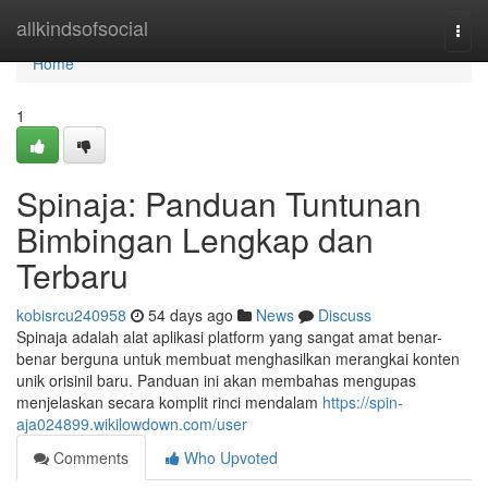
Home
allkindsofsocial
Togg
navi
Home
1
Spinaja: Panduan Tuntunan
Bimbingan Lengkap dan
Terbaru
kobisrcu240958
54 days ago
News
Discuss
Spinaja adalah alat aplikasi platform yang sangat amat benar-
benar berguna untuk membuat menghasilkan merangkai konten
unik orisinil baru. Panduan ini akan membahas mengupas
menjelaskan secara komplit rinci mendalam
https://spin-
aja024899.wikilowdown.com/user
Comments
Who Upvoted