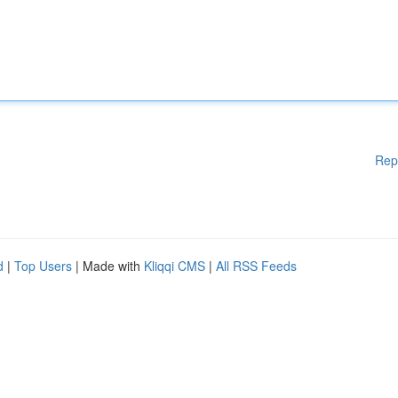
Rep
d
|
Top Users
| Made with
Kliqqi CMS
|
All RSS Feeds