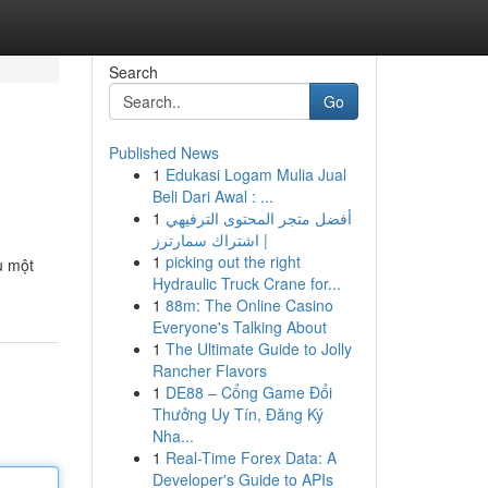
Search
Go
Published News
1
Edukasi Logam Mulia Jual
Beli Dari Awal : ...
1
أفضل متجر المحتوى الترفيهي
| اشتراك سمارترز
1
picking out the right
u một
Hydraulic Truck Crane for...
1
88m: The Online Casino
Everyone's Talking About
1
The Ultimate Guide to Jolly
Rancher Flavors
1
DE88 – Cổng Game Đổi
Thưởng Uy Tín, Đăng Ký
Nha...
1
Real-Time Forex Data: A
Developer's Guide to APIs