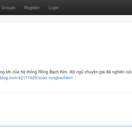
Groups
Register
Login
ởng lớn của hệ thống Rồng Bạch Kim, đội ngũ chuyên gia đã nghiên cứ
zablog.com/42171625/xoso-rongbachkim