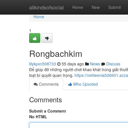
Home
allkindsofsocial
Home
New
Submit
Home
1
Rongbachkim
lilykpxn508733
55 days ago
News
Discuss
Để giúp đỡ những người chơi khao khát trúng giải thư
loạt bí quyết quan trọng.
https://nettieenia526601.az
Comments
Who Upvoted
Comments
Submit a Comment
No HTML