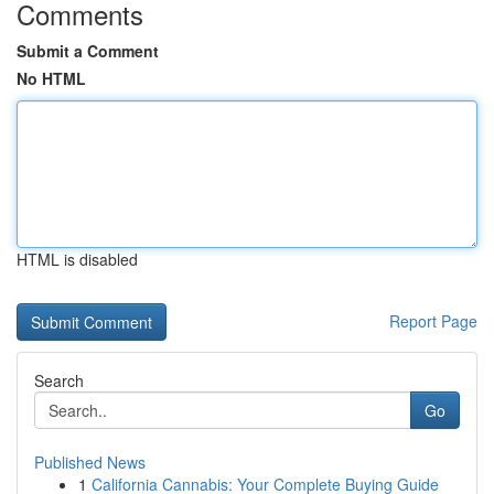
Comments
Submit a Comment
No HTML
HTML is disabled
Report Page
Search
Go
Published News
1
California Cannabis: Your Complete Buying Guide