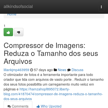
Home
allkindsofsocial
Togg
navi
Home
1
Compressor de Imagens:
Reduza o Tamanho dos seus
Arquivos
liliankjmp463959
57 days ago
News
Discuss
O otimizador de fotos é a ferramenta importante para todo
criador que lida com arquivos de vasto porte . Reduzir o tamanho
dos seus fotos possibilita um carregamento muito veloz em
páginas e
https://hamzahopf895072.liberty-
blog.com/41870474/compressor-de-imagens-reduza-o-tamanho-
dos-seus-arquivos
Comments
Who Upvoted