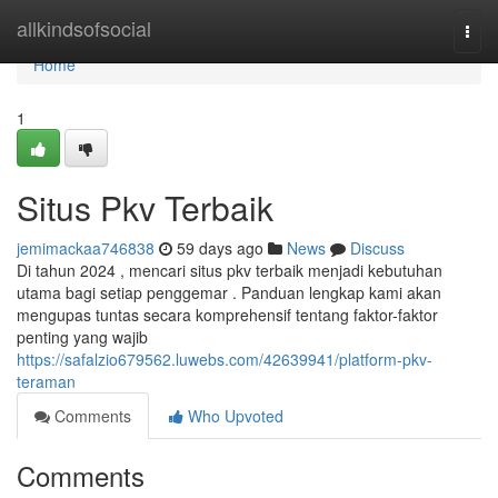
Home
allkindsofsocial
Togg
navi
Home
1
Situs Pkv Terbaik
jemimackaa746838
59 days ago
News
Discuss
Di tahun 2024 , mencari situs pkv terbaik menjadi kebutuhan
utama bagi setiap penggemar . Panduan lengkap kami akan
mengupas tuntas secara komprehensif tentang faktor-faktor
penting yang wajib
https://safalzio679562.luwebs.com/42639941/platform-pkv-
teraman
Comments
Who Upvoted
Comments