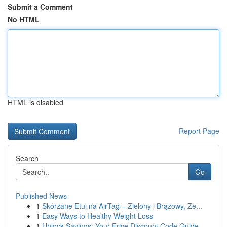
Submit a Comment
No HTML
HTML is disabled
Report Page
Search
Go
Published News
1
Skórzane Etui na AirTag – Zielony i Brązowy, Ze...
1
Easy Ways to Healthy Weight Loss
1
Unlock Savings: Your Frive Discount Code Guide