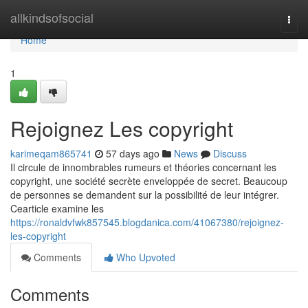
Home
allkindsofsocial
Togg
navi
Home
1
Rejoignez Les copyright
karimeqam865741
57 days ago
News
Discuss
Il circule de innombrables rumeurs et théories concernant les
copyright, une société secrète enveloppée de secret. Beaucoup
de personnes se demandent sur la possibilité de leur intégrer.
Cearticle examine les
https://ronaldvfwk857545.blogdanica.com/41067380/rejoignez-
les-copyright
Comments
Who Upvoted
Comments