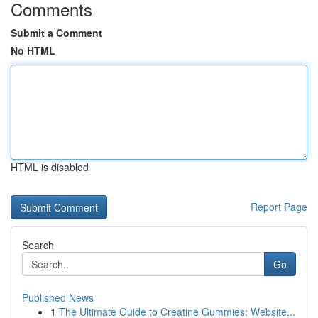
Comments
Submit a Comment
No HTML
HTML is disabled
Report Page
Search
Go
Published News
1
The Ultimate Guide to Creatine Gummies: Website...