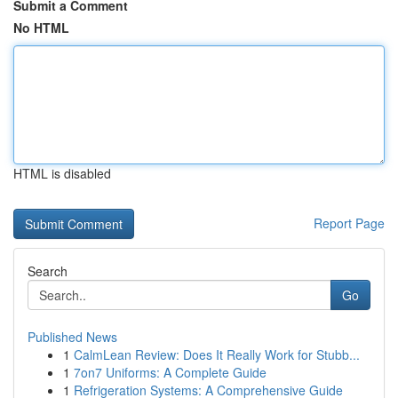
Submit a Comment
No HTML
HTML is disabled
Report Page
Search
Go
Published News
1
CalmLean Review: Does It Really Work for Stubb...
1
7on7 Uniforms: A Complete Guide
1
Refrigeration Systems: A Comprehensive Guide