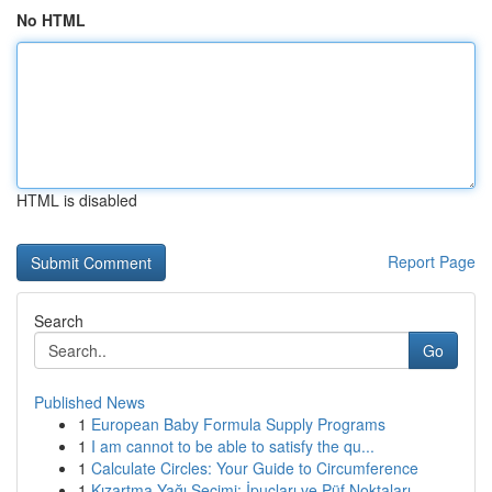
No HTML
HTML is disabled
Report Page
Search
Go
Published News
1
European Baby Formula Supply Programs
1
I am cannot to be able to satisfy the qu...
1
Calculate Circles: Your Guide to Circumference
1
Kızartma Yağı Seçimi: İpuçları ve Püf Noktaları