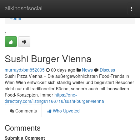
Home
allkindsofsocial
Togg
navi
Home
1
Sushi Burger Vienna
murraydxbm852095
60 days ago
News
Discuss
Sushi Pizza Vienna – Die außergewöhnlichsten Food-Trends in
Wien Wien entwickelt sich ständig weiter und begeistert Besucher
nicht nur mit traditioneller Küche, sondern auch mit innovativen
Food-Konzepten. Immer
https://one-
directory.com/listings1166718/sushi-burger-vienna
Comments
Who Upvoted
Comments
Submit a Comment