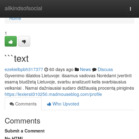
Home
allkindsofsocial
Togg
navi
Home
1
```text
ezekielbpbh317377
60 days ago
News
Discuss
Gyvenimo išlaidos Lietuvoje: išsamus vadovas Norėdami įvertinti
esamą biudžetą Lietuvoje, svarbu analizuoti kelis svarbiausius
veiksniai . Namai dažniausiai sudaro didžiausią procentą piniginės
https://lexiersii310250.madmouseblog.com/profile
Comments
Who Upvoted
Comments
Submit a Comment
No HTML