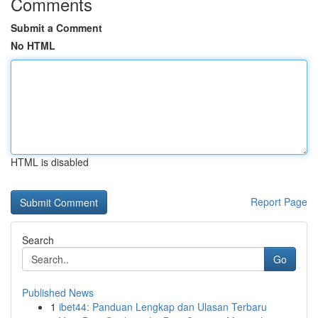
Comments
Submit a Comment
No HTML
HTML is disabled
Report Page
Search
Go
Published News
1
ibet44: Panduan Lengkap dan Ulasan Terbaru