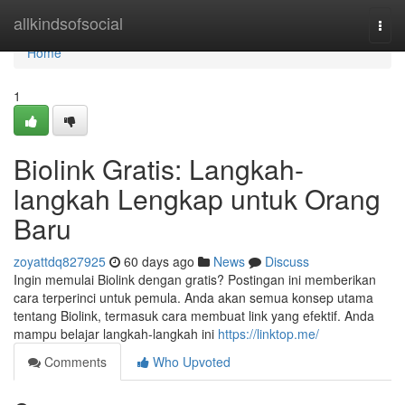
Home
allkindsofsocial
Togg
navi
Home
1
Biolink Gratis: Langkah-
langkah Lengkap untuk Orang
Baru
zoyattdq827925
60 days ago
News
Discuss
Ingin memulai Biolink dengan gratis? Postingan ini memberikan
cara terperinci untuk pemula. Anda akan semua konsep utama
tentang Biolink, termasuk cara membuat link yang efektif. Anda
mampu belajar langkah-langkah ini
https://linktop.me/
Comments
Who Upvoted