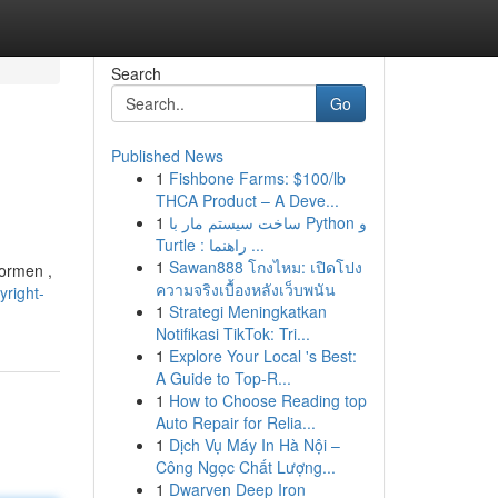
Search
Go
Published News
1
Fishbone Farms: $100/lb
THCA Product – A Deve...
1
ساخت سیستم مار با Python و
Turtle : راهنما ...
1
Sawan888 โกงไหม: เปิดโปง
formen ,
ความจริงเบื้องหลังเว็บพนัน
yright-
1
Strategi Meningkatkan
Notifikasi TikTok: Tri...
1
Explore Your Local 's Best:
A Guide to Top-R...
1
How to Choose Reading top
Auto Repair for Relia...
1
Dịch Vụ Máy In Hà Nội –
Công Ngọc Chất Lượng...
1
Dwarven Deep Iron