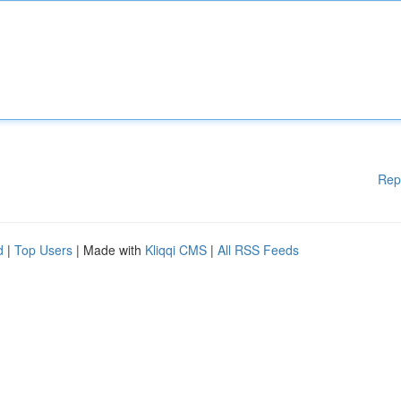
Rep
d
|
Top Users
| Made with
Kliqqi CMS
|
All RSS Feeds