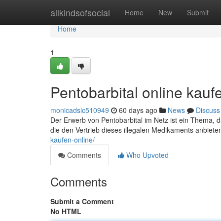
Home
allkindsofsocial
Home
New
Submit
Home
1
Pentobarbital online kauf
monicadslc510949
60 days ago
News
Discuss
Der Erwerb von Pentobarbital im Netz ist ein Thema, d
die den Vertrieb dieses illegalen Medikaments anbieten
kaufen-online/
Comments
Who Upvoted
Comments
Submit a Comment
No HTML