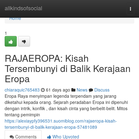
Home
allkindsofsocial
Togg
navi
Home
1
RAJAEROPA: Kisah
Tersembunyi di Balik Kerajaan
Eropa
chiaraquic765483
61 days ago
News
Discuss
Eropa Raya menyimpan legenda terpendam yang jarang
diketahui kepada orang. Sejarah peradaban Eropa ini dipenuhi
dengan intrik, konflik , dan kisah cinta yang berbelit-belit. Mitos
tentang pemimpin
https://alexiaypfy396531.suomiblog.com/rajaeropa-kisah-
tersembunyi-di-balik-kerajaan-eropa-57481089
Comments
Who Upvoted