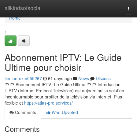
Home
allkindsofsocial
Togg
navi
Home
1
Abonnement IPTV: Le Guide
Ultime pour choisir
finnianrexm055267
61 days ago
News
Discuss
???? Abonnement IPTV : Le Guide Ultime ???? Introduction
L’IPTV (Internet Protocol Television) est aujourd’hui la solution
incontournable pour profiter de la télévision via Internet. Plus
flexible et
https://atlas-pro.services/
Comments
Who Upvoted
Comments