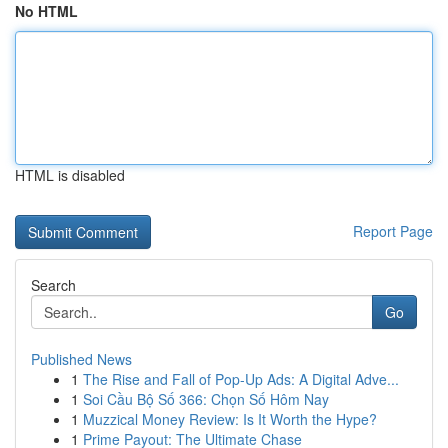
No HTML
HTML is disabled
Report Page
Search
Go
Published News
1
The Rise and Fall of Pop-Up Ads: A Digital Adve...
1
Soi Cầu Bộ Số 366: Chọn Số Hôm Nay
1
Muzzical Money Review: Is It Worth the Hype?
1
Prime Payout: The Ultimate Chase