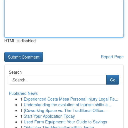
HTML is disabled
Report Page
Search
Go
Published News
1
Experienced Costa Mesa Personal Injury Legal Re...
1
Understanding the evolution of tourism shifts a...
1
{Coworking Space vs. The Traditional Office...
1
Start Your Application Today
1
Used Farm Equipment: Your Guide to Savings
1
Obtaining The Medication within Japan