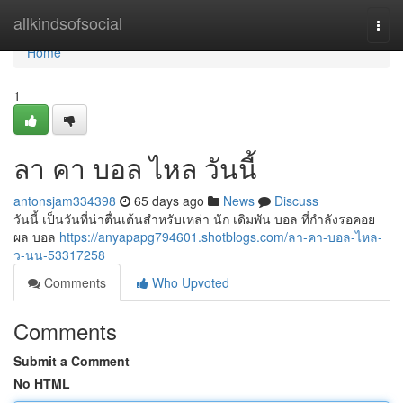
Home
allkindsofsocial
Togg
navi
Home
1
ลา คา บอล ไหล วันนี้
antonsjam334398
65 days ago
News
Discuss
วันนี้ เป็นวันที่น่าตื่นเต้นสำหรับเหล่า นัก เดิมพัน บอล ที่กำลังรอคอย
ผล บอล
https://anyapapg794601.shotblogs.com/ลา-คา-บอล-ไหล-
ว-นน-53317258
Comments
Who Upvoted
Comments
Submit a Comment
No HTML