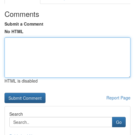
Comments
Submit a Comment
No HTML
HTML is disabled
Report Page
Search
Go